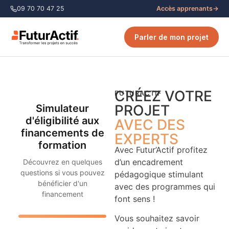
09 70 70 47 25
Accès apprenants
→
Parler de mon projet
CRÉEZ VOTRE
FUTURACTIF
PROJET
Simulateur
d'éligibilité aux
AVEC DES
financements de
EXPERTS
formation
Avec Futur’Actif profitez
d’un encadrement
Découvrez en quelques
questions si vous pouvez
pédagogique stimulant
bénéficier d'un
avec des programmes qui
financement
font sens !
Vous souhaitez savoir