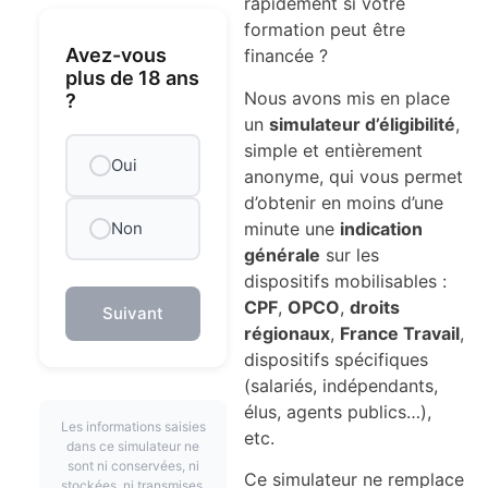
rapidement si votre
formation peut être
Avez-vous
financée ?
plus de 18 ans
Nous avons mis en place
?
un
simulateur d’éligibilité
,
simple et entièrement
Oui
anonyme, qui vous permet
d’obtenir en moins d’une
minute une
indication
Non
générale
sur les
dispositifs mobilisables :
CPF
,
OPCO
,
droits
Suivant
régionaux
,
France Travail
,
dispositifs spécifiques
(salariés, indépendants,
élus, agents publics…),
Les informations saisies
etc.
dans ce simulateur ne
sont ni conservées, ni
Ce simulateur ne remplace
stockées, ni transmises.