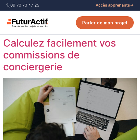
09 70 70 47 25
Accès apprenants
→
Parler de mon projet
Calculez facilement vos
commissions de
conciergerie