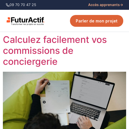
09 70 70 47 25
Accès apprenants
→
Parler de mon projet
Calculez facilement vos
commissions de
conciergerie